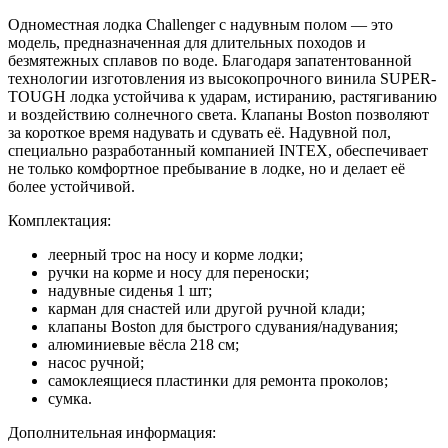
Одноместная лодка Challenger с надувным полом — это
модель, предназначенная для длительных походов и
безмятежных сплавов по воде. Благодаря запатентованной
технологии изготовления из высокопрочного винила SUPER-
TOUGH лодка устойчива к ударам, истиранию, растягиванию
и воздействию солнечного света. Клапаны Boston позволяют
за короткое время надувать и сдувать её. Надувной пол,
специально разработанный компанией INTEX, обеспечивает
не только комфортное пребывание в лодке, но и делает её
более устойчивой.
Комплектация:
леерный трос на носу и корме лодки;
ручки на корме и носу для переноски;
надувные сиденья 1 шт;
карман для снастей или другой ручной клади;
клапаны Boston для быстрого сдувания/надувания;
алюминиевые вёсла 218 см;
насос ручной;
самоклеящиеся пластинки для ремонта проколов;
сумка.
Дополнительная информация: