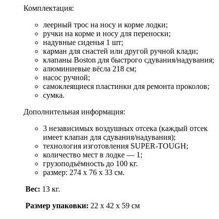
Комплектация:
леерный трос на носу и корме лодки;
ручки на корме и носу для переноски;
надувные сиденья 1 шт;
карман для снастей или другой ручной клади;
клапаны Boston для быстрого сдувания/надувания;
алюминиевые вёсла 218 см;
насос ручной;
самоклеящиеся пластинки для ремонта проколов;
сумка.
Дополнительная информация:
3 независимых воздушных отсека (каждый отсек
имеет клапан для сдувания/надувания);
технология изготовления SUPER-TOUGH;
количество мест в лодке — 1;
грузоподъёмность до 100 кг.
размер: 274 х 76 х 33 см.
Вес:
13 кг.
Размер упаковки:
22 х 42 х 59 см