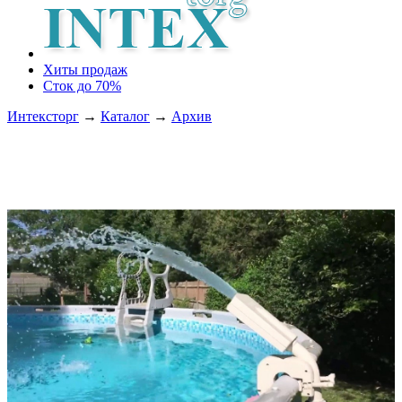
Хиты продаж
Сток до 70%
Интексторг
→
Каталог
→
Архив