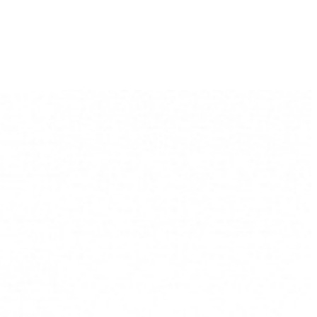
 220В 137х191х46см 64904