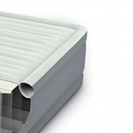
ch. Однокамерная конструкция с поперечными перегородками из
шенный комфорт и стабильность. В отличие от традиционных
водонепроницаемого винила, сверху покрыта флокированным
т встроенный электрический насос 220В, который накачивает
 ручного или ножного насоса. Компактность в сложенном виде