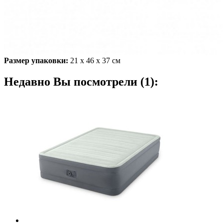
Максимальная нагрузка:
273 кг
Цвет:
верх - светло-серый, бока - темно-серый
Вес:
8,3 кг
Размер упаковки:
21 х 46 х 37 см
Недавно Вы посмотрели (1):