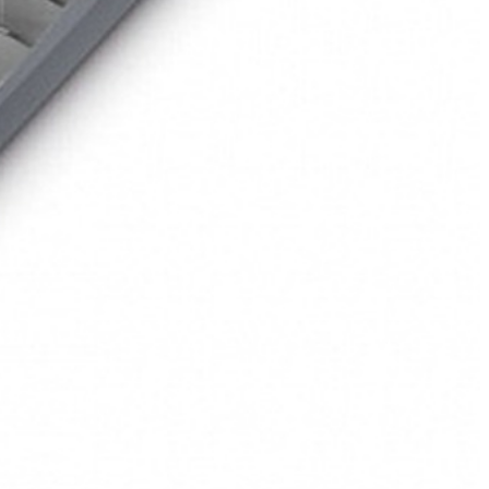
нокамерная конструкция с поперечными перегородками из тысяч
рт и стабильность. В отличие от традиционных кроватей,
ого винила, сверху покрыта флокированным слоем,
 электрический насос 220В, который накачивает или скачивает
 насоса. Компактность в сложенном виде и удобная сумка-