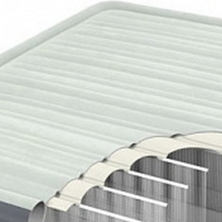
им насосом 220В изготовлена по новейшей технологии Fiber-Te
ми по новейшей технологии Fiber-Tech, обеспечивающей повы
стечении времени. Надувная кровать изготовлена из прочного 
льному белью соскальзывать. Модель intex 64904 PremAire имее
тельный клапан, через который можно надуть кровать с помощью
ь ее не только дома, но и взять с собой, например, на дачу.