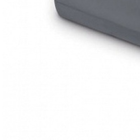
Ваше имя:
Оцените товар:
Достоинства:
Недостатки:
Комментарий:
Модель intex 64904 PremAire со встроенным электрическим на
высокопрочных полиэфирных волокон, выполненными по новей
суперпрочные волокна не деформируются по истечении времен
напоминающим велюр, который не позволяет постельному белью
кровать за 3 минуты. Также есть дополнительный клапан, чере
рюкзак дадут Вам возможность использовать ее не только дома, н
Ширина х длина х высота:
137 х 191 х 46 см