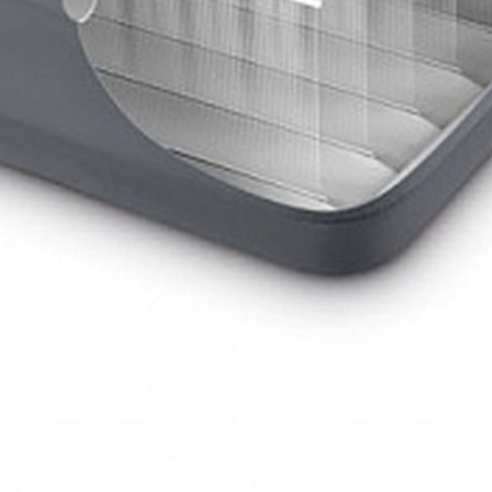
сосом 220В изготовлена по новейшей технологии Fiber-Tech. Од
шей технологии Fiber-Tech, обеспечивающей повышенный комфо
и. Надувная кровать изготовлена из прочного водонепроницаем
 соскальзывать. Модель intex 64904 PremAire имеет встроенный
з который можно надуть кровать с помощью ручного или ножного
о и взять с собой, например, на дачу.