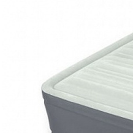
Описание
Модель intex 64904 PremAire со встроенным электрическ
тысяч высокопрочных полиэфирных волокон, выполненны
кроватей, суперпрочные волокна не деформируются по и
слоем, напоминающим велюр, который не позволяет посте
или скачивает кровать за 3 минуты. Также есть дополни
и удобная сумка-рюкзак дадут Вам возможность использоват
Ширина х длина х высота:
137 х 191 х 46 см
Максимальная нагрузка:
273 кг
Цвет:
верх - светло-серый, бока - темно-серый
Вес:
8,3 кг
Размер упаковки:
21 х 46 х 37 см
Технические х-ки
Вес в упаковке:
8200 гр
Отзывы (0)