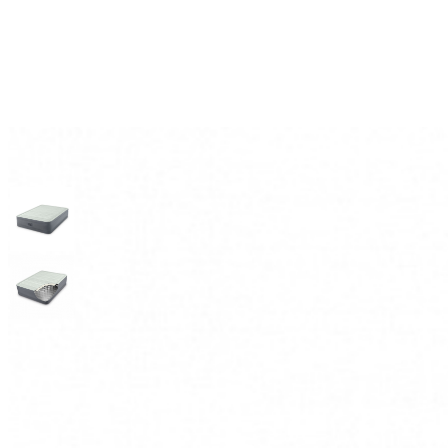
Кровать надувная полуторасп
Артикул: 64904
5 550
.-
Узнать о поступлении