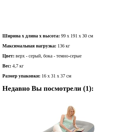
повышенный комфорт и стабильность. В отличие от традицион
ваши личные предпочтения по степени жесткости, чтобы сдел
слоем, напоминающим велюр, который не позволяет постельном
кровать за 3 минуты. Также есть дополнительный клапан, чер
возможность использовать ее не только дома, но и взять с собой
Ширина х длина х высота:
99 х 191 х 30 см
Максимальная нагрузка:
136 кг
Цвет:
верх - серый, бока - темно-серые
Вес:
4,7 кг
Размер упаковки:
16 х 31 х 37 см
Недавно Вы посмотрели (1):