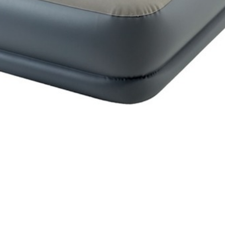
 изготовлена по новейшей технологии FIBER-TECH TECHNOLOG
копрочных полиэфирных волокон, выполненными по новейшей