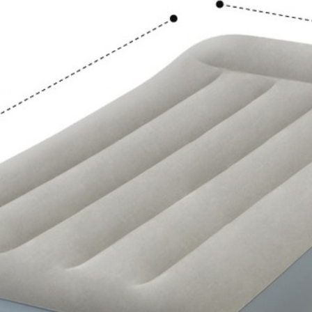
220В, изготовлена по новейшей технологии FIBER-TECH TECH
 высокопрочных полиэфирных волокон, выполненными по нов
иционных кроватей, суперпрочные волокна не деформируются по
и жесткости, чтобы сделать сон потрясающим. Надувная кровать
орый не позволяет постельному белью соскальзывать. Модель 
сть дополнительный клапан, через который можно надуть кровать
 только дома, но и взять с собой, например, на дачу.