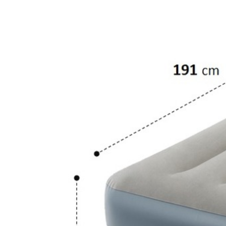
Артикул: 64116
2 450
.-
Узнать о поступлении
Описание
Модель 64116 со встроенным электрическим насосом 
Однокамерная конструкция с перегородками из тысяч
повышенный комфорт и стабильность. В отличие от трад
подстраивается под ваши личные предпочтения по степен
покрыта флокированным слоем, напоминающим велюр, кот
накачивает или скачивает кровать за 3 минуты. Также е
сложенном виде дадут Вам возможность использовать ее не
Ширина х длина х высота:
99 х 191 х 30 см
Максимальная нагрузка:
136 кг
Цвет:
верх - серый, бока - темно-серые
Вес:
4,7 кг
Размер упаковки:
16 х 31 х 37 см