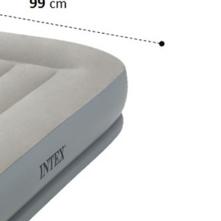
NOLOGY.
ейшей технологии FIBER-TECH TECHNOLOGY, обеспечивающей
 истечении времени. Поверхность этой кровати
 изготовлена из прочного водонепроницаемого винила, сверху
64116 имеет встроенный электрический насос 220В, который
 с помощью ручного или ножного насоса. Компактность в