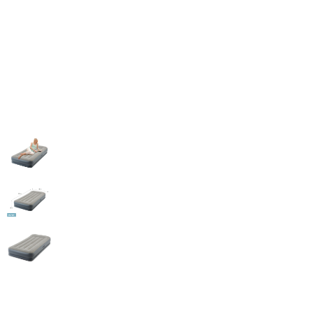
Кровать надувная односпальна