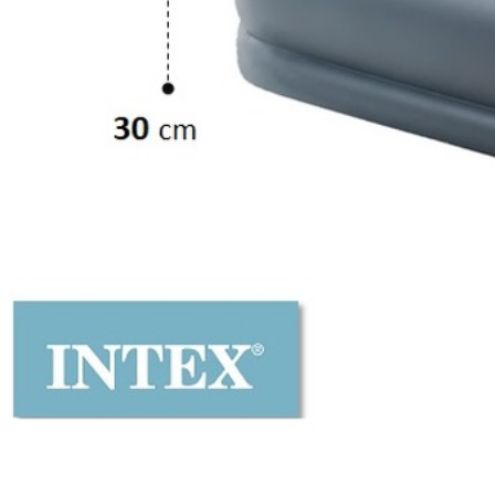
Технические х-ки
Вес в упаковке:
4400 гр
Отзывы (0)
Ваше имя:
Оцените товар:
Достоинства:
Недостатки:
Комментарий:
Модель 64116 со встроенным электрическим насосом 220В,
Однокамерная конструкция с перегородками из тысяч высо