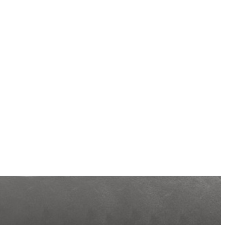
152х203х42см Intex 64136