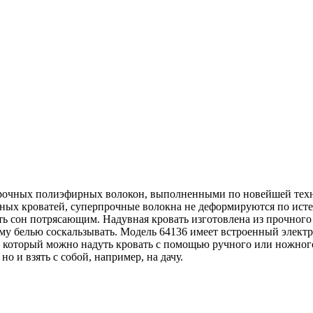
изготовлена по новейшей технологии FIBER-TECH TECHNOLOGY
копрочных полиэфирных волокон, выполненными по новейшей
ных кроватей, суперпрочные волокна не деформируются по исте
ать сон потрясающим. Надувная кровать изготовлена из прочно
у белью соскальзывать. Модель 64136 имеет встроенный электр
з который можно надуть кровать с помощью ручного или ножного
о и взять с собой, например, на дачу.