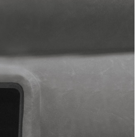
OLOGY.
ейшей технологии FIBER-TECH TECHNOLOGY, обеспечивающей
 истечении времени. Поверхность этой кровати
 изготовлена из прочного водонепроницаемого винила, сверху
64136 имеет встроенный электрический насос 220В, который
 с помощью ручного или ножного насоса. Компактность в
мер, на дачу.