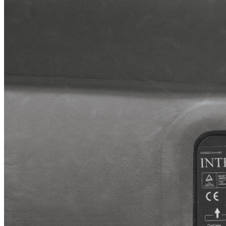
Артикул: 64136
3 800
.-
Узнать о поступлении
Описание
Модель 64136 со встроенным электрическим насосом 2
Ширина х длина х высота:
152 х 203 х 42 см
Максимальная нагрузка:
273 кг
Цвет:
верх - серый, бока - темно-синие
Вес:
7,9 кг
Размер упаковки:
17 х 37 х 46 см
Однокамерная конструкция с перегородками из тысяч
повышенный комфорт и стабильность. В отличие от трад
подстраивается под ваши личные предпочтения по степен
покрыта флокированным слоем, напоминающим велюр, кот
накачивает или скачивает кровать за 3 минуты. Также е
сложенном виде и удобная сумка-рюкзак дадут Вам возможн