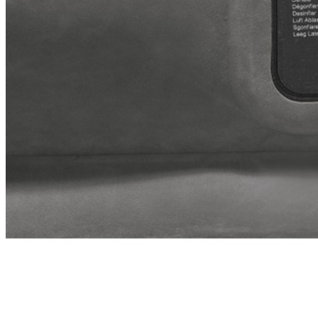
Технические х-ки
Длина:
203 см
Ширина:
152 см
Высота:
42 см
Встроенный насос:
есть
Спальных мест:
двуспальный
Вес в упаковке:
8300 гр
Отзывы (0)
Ваше имя:
Оцените товар:
Достоинства:
Недостатки:
Комментарий: