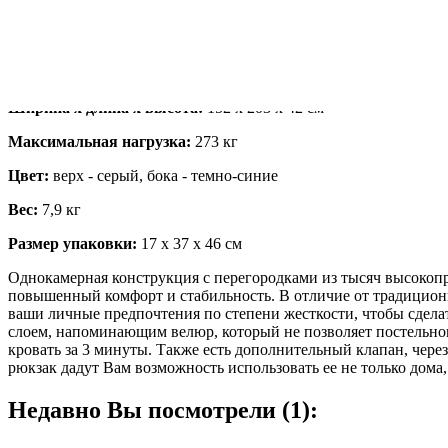
Модель 64136 со встроенным электрическим насосом 220В, 
Ширина х длина х высота:
152 х 203 х 42 см
Максимальная нагрузка:
273 кг
Цвет:
верх - серый, бока - темно-синие
Вес:
7,9 кг
Размер упаковки:
17 х 37 х 46 см
Однокамерная конструкция с перегородками из тысяч высо
повышенный комфорт и стабильность. В отличие от традицион
ваши личные предпочтения по степени жесткости, чтобы сдел
слоем, напоминающим велюр, который не позволяет постельном
кровать за 3 минуты. Также есть дополнительный клапан, чере
рюкзак дадут Вам возможность использовать ее не только дома, н
Недавно Вы посмотрели (1):