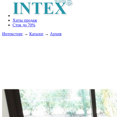
Хиты продаж
Сток до 70%
Интексторг
→
Каталог
→
Архив