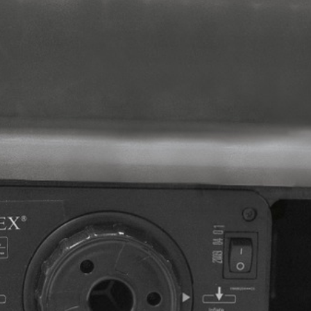
20В, изготовлена по новейшей технологии FIBER-TECH TECHN
 высокопрочных полиэфирных волокон, выполненными по нов
иционных кроватей, суперпрочные волокна не деформируются по
и жесткости, чтобы сделать сон потрясающим. Надувная кровать
орый не позволяет постельному белью соскальзывать. Модель 
сть дополнительный клапан, через который можно надуть кровать
ость использовать ее не только дома, но и взять с собой, напри