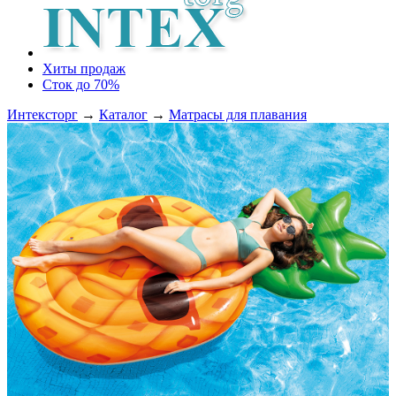
Хиты продаж
Сток до 70%
Интексторг
→
Каталог
→
Матрасы для плавания