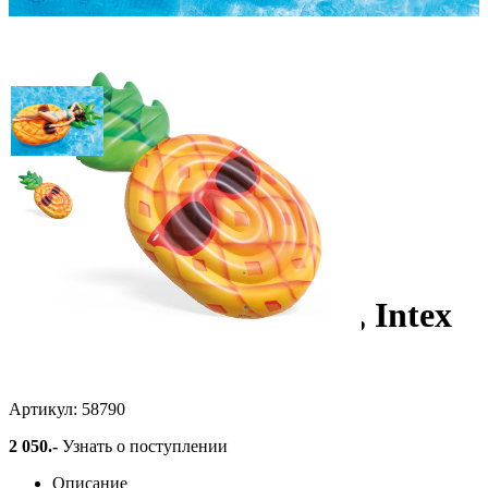
Плотик "Прохладный
ананас" 216х107х23см, Intex
58790
Артикул: 58790
2 050
.-
Узнать о поступлении
Описание