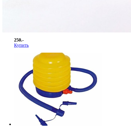
Насос ручной 30см Intex 68612
250.-
Купить