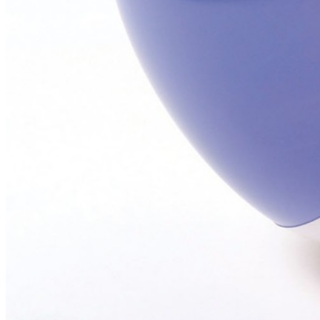
Комментарий:
Надувное мяч разноцветный.
Вес
: 0.10 кг
Размер упаковки
: 30х17х2 см
Также рекомендуем приобрести (3):