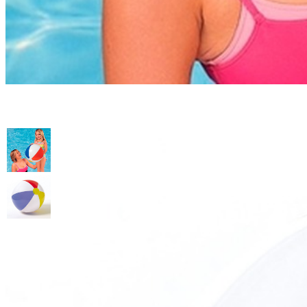
Мяч надувной Glossy 51см, Int
Артикул: 59020
100
.-
Узнать о поступлении