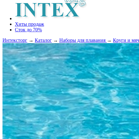
Хиты продаж
Сток до 70%
Интексторг
→
Каталог
→
Наборы для плавания
→
Круги и мяч