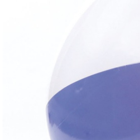
Описание
Надувное мяч разноцветный.
Вес
: 0.10 кг
Размер упаковки
: 30х17х2 см
Технические х-ки
Вес в упаковке:
200 гр
Отзывы (0)
Ваше имя:
Оцените товар:
Достоинства:
Недостатки: