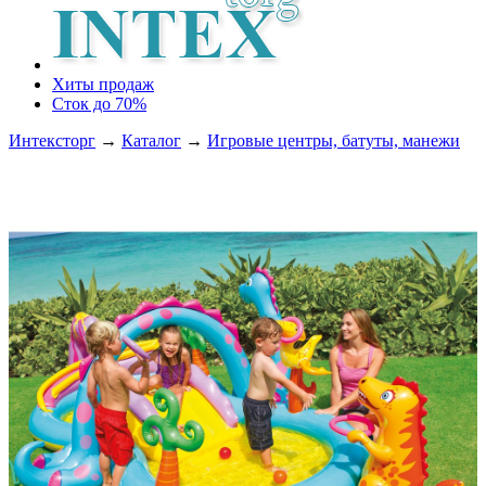
Хиты продаж
Сток до 70%
Интексторг
→
Каталог
→
Игровые центры, батуты, манежи