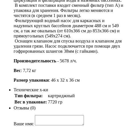
циркуляции и фильтрации воды в наземных бассейнах.
В комплект поставки входит сменный фильтр (тип А) и
упаковка для хранения. Фильтры легко меняются и
чистятся (в среднем 1 раз в месяц).
Фильтрующий водный насос для каркасных и
надувных круглых бассейнов диаметром 488 см и 549
см, а так же овальных (от 610х366 см до 853х366 см) и
прямоугольных (549х274 см).
Оснащен клапаном для спуска воздуха и клапаном для
удаления грязи. Насос подключается при помощи двух
гофрированных шлангов 38мм (с гайками).
Производительность
- 5678 л/ч.
Вес
: 7,72 кг
Размер упаковки
: 46 х 32 х 36 см
Технические х-ки
Тип фильтра:
картриджный
Вес в упаковке:
7720 гр
Отзывы (0)
Ваше имя: