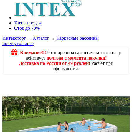
Хиты продаж
Сток до 70%
Интексторг
→
Каталог
→
Каркасные бассейны
прямоугольные
Внимание!!!
Расширенная гарантия на этот товар
действует
полгода с момента покупки!
Доставка по России от 49 рублей!
Расчет при
оформлении.