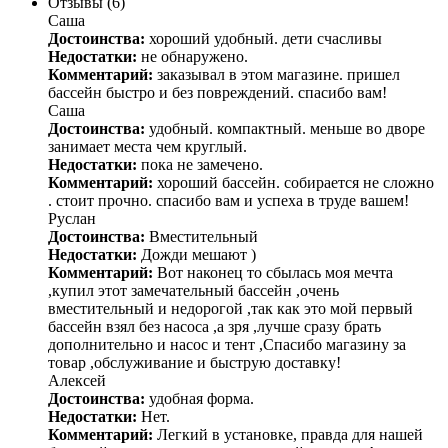
Отзывы (6)
Саша
Достоинства:
хороший удобный. дети счасливы
Недостатки:
не обнаружено.
Комментарий:
заказывал в этом магазине. пришел
бассейн быстро и без повреждений. спасибо вам!
Саша
Достоинства:
удобный. компактный. меньше во дворе
занимает места чем круглый.
Недостатки:
пока не замечено.
Комментарий:
хороший бассейн. собирается не сложно
. стоит прочно. спасибо вам и успеха в труде вашем!
Руслан
Достоинства:
Вместительный
Недостатки:
Дожди мешают )
Комментарий:
Вот наконец то сбылась моя мечта
,купил этот замечательный бассейн ,очень
вместительный и недорогой ,так как это мой первый
бассейн взял без насоса ,а зря ,лучше сразу брать
дополнительно и насос и тент ,Спасибо магазину за
товар ,обслуживание и быструю доставку!
Алексей
Достоинства:
удобная форма.
Недостатки:
Нет.
Комментарий:
Легкий в установке, правда для нашей