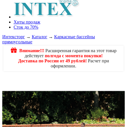
Хиты продаж
Сток до 70%
Интексторг
→
Каталог
→
Каркасные бассейны
прямоугольные
Внимание!!!
Расширенная гарантия на этот товар
действует
полгода с момента покупки!
Доставка по России от 49 рублей!
Расчет при
оформлении.