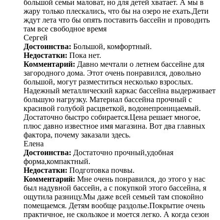
большой семьи маловат, но для детей хватает. А мы в
жару только плескались, что бы на озеро не ехать.Дети
ждут лета что бы опять поставить бассейн и проводить
там все свободное время
Сергей
Достоинства:
Большой, комфортный.
Недостатки:
Пока нет.
Комментарий:
Давно мечтали о летнем бассейне для
загородного дома. Этот очень понравился, довольно
большой, могут разместиться несколько взрослых.
Надежный металлический каркас бассейна выдерживает
большую нагрузку. Материал бассейна прочный с
красивой голубой расцветкой, водонепроницаемый.
Достаточно быстро собирается.Цена решает многое,
плюс давно известное имя магазина. Вот два главных
фактора, почему заказали здесь.
Елена
Достоинства:
Достаточно прочный,удобная
форма,компактный.
Недостатки:
Подготовка почвы.
Комментарий:
Мне очень понравился, до этого у нас
был надувной бассейн, а с покупкой этого бассейна, я
ощутила разницу.Мы даже всей семьей там спокойно
помещаемся. Детям вообще раздолье.Покрытие очень
практичное, не скользкое и моется легко. А когда сезон