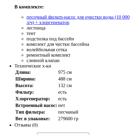
В комплекте:
песочный фильтр-насос для очистки воды (10 000
л/ч) + хлоргенератор
лестница
тент
подстилка под бассейн
комплект для чистки бассейна
волейбольная сетка
ремонтный комплект
сливной клапан
Технические х-ки
Длина:
975 см
Ширина:
488 см
Высота:
132 см
Фильтр:
есть
Хлоргенератор:
есть
Встроенный насос:
нет
Тип фильтра:
песчаный
Вес в упаковке:
279600 гр
Отзывы (0)