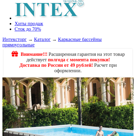
Хиты продаж
Сток до 70%
Интексторг
→
Каталог
→
Каркасные бассейны
прямоугольные
Внимание!!!
Расширенная гарантия на этот товар
действует
полгода с момента покупки!
Доставка по России от 49 рублей!
Расчет при
оформлении.